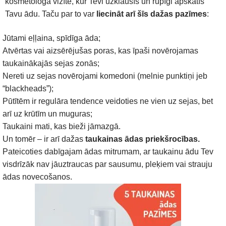
kosmetologa vizītē, kur Tevi uzklausīs un rūpīgi apskatīs
Tavu ādu. Taču par to var
liecināt arī šīs dažas pazīmes
:
Jūtami eļļaina, spīdīga āda;
Atvērtas vai aizsērējušas poras, kas īpaši novērojamas
taukainākajās sejas zonās;
Nereti uz sejas novērojami komedoni (melnie punktiņi jeb
“blackheads”);
Pūtītēm ir regulāra tendence veidoties ne vien uz sejas, bet
arī uz krūtīm un muguras;
Taukaini mati, kas bieži jāmazgā.
Un tomēr – ir arī dažas
taukainas ādas priekšrocības.
Pateicoties dabīgajam ādas mitrumam, ar taukainu ādu Tev
visdrīzāk nav jāuztraucas par sausumu, pleķiem vai strauju
ādas novecošanos.