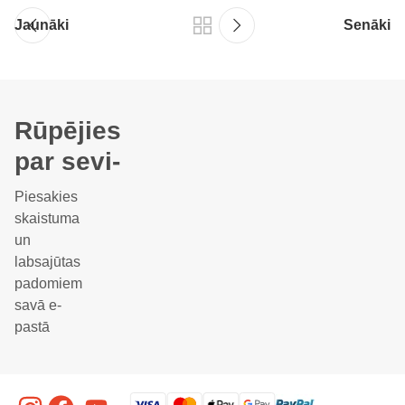
Jaunāki
Senāki
Rūpējies
par sevi-
Piesakies
skaistuma
un
labsajūtas
padomiem
savā e-
pastā