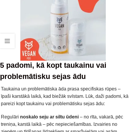
5 padomi, kā kopt taukainu vai
problemātisku sejas ādu
Taukaina un problemātiska āda prasa specifiskas rūpes –
īpaši karstākā laikā, kad biežāk svīstam. Lūk, daži padomi, kā
pareizi kopt taukainu vai problemātisku sejas ādu:
Regulāri
noskalo seju ar siltu ūdeni
– no rīta, vakarā, pēc
treniņa, karstā laikā – pēc nepieciešamības. Izvairies no
ziepēm un tīrīšanas līdzekļiem ar smaržvielām vai asām