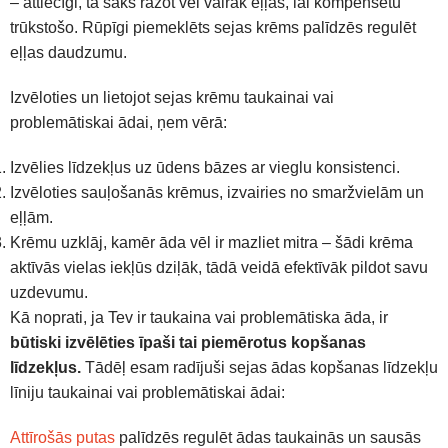
– attiecīgi, tā sāks ražot vēl vairāk eļļas, lai kompensētu
trūkstošo. Rūpīgi piemeklēts sejas krēms palīdzēs regulēt
eļļas daudzumu.
Izvēloties un lietojot sejas krēmu taukainai vai
problemātiskai ādai, ņem vērā:
Izvēlies līdzekļus uz ūdens bāzes ar vieglu konsistenci.
Izvēloties sauļošanās krēmus, izvairies no smaržvielām un
eļļām.
Krēmu uzklāj, kamēr āda vēl ir mazliet mitra – šādi krēma
aktīvās vielas iekļūs dziļāk, tādā veidā efektīvāk pildot savu
uzdevumu.
Kā noprati, ja Tev ir taukaina vai problemātiska āda, ir
būtiski izvēlēties īpaši tai piemērotus kopšanas
līdzekļus.
Tādēļ esam radījuši sejas ādas kopšanas līdzekļu
līniju taukainai vai problemātiskai ādai:
Attīrošās putas
palīdzēs regulēt ādas taukainās un sausās