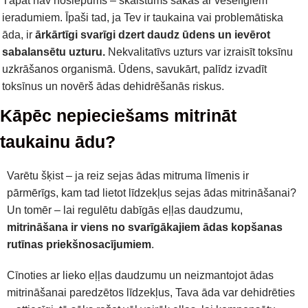
Tāpat nav noslēpums – skaistums sākas ar veselīgiem
ieradumiem. Īpaši tad, ja Tev ir taukaina vai problemātiska
āda, ir
ārkārtīgi svarīgi dzert daudz ūdens un ievērot
sabalansētu uzturu.
Nekvalitatīvs uzturs var izraisīt toksīnu
uzkrāšanos organismā. Ūdens, savukārt, palīdz izvadīt
toksīnus un novērš ādas dehidrēšanās riskus.
Kāpēc nepieciešams mitrināt
taukainu ādu?
Varētu šķist – ja reiz sejas ādas mitruma līmenis ir
pārmērīgs, kam tad lietot līdzekļus sejas ādas mitrināšanai?
Un tomēr – lai regulētu dabīgās eļļas daudzumu,
mitrināšana ir viens no svarīgākajiem ādas kopšanas
rutīnas priekšnosacījumiem
.
Cīnoties ar lieko eļļas daudzumu un neizmantojot ādas
mitrināšanai paredzētos līdzekļus, Tava āda var dehidrēties