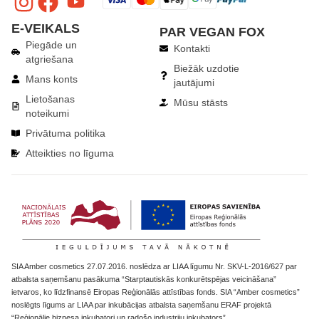
E-VEIKALS
PAR VEGAN FOX
Piegāde un
Kontakti
atgriešana
Biežāk uzdotie
Mans konts
jautājumi
Lietošanas
Mūsu stāsts
noteikumi
Privātuma politika
Atteikties no līguma
​SIA Amber cosmetics 27.07.2016. noslēdza ar LIAA līgumu Nr. SKV-L-2016/627 par
atbalsta saņemšanu pasākuma “Starptautiskās konkurētspējas veicināšana”
ietvaros, ko līdzfinansē Eiropas Reģionālās attīstības fonds. SIA “Amber cosmetics”
noslēgts līgums ar LIAA par inkubācijas atbalsta saņemšanu ERAF projektā
“Reģionālie biznesa inkubatori un radošo industriju inkubators”.