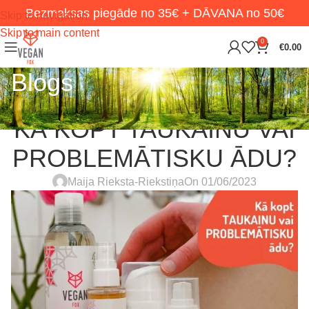
Bezmaksas piegāde no 35€ + DĀVANA no 50€
Skip to navigation
Skip to main content
0
€
0.00
Blogs
KOSMĒTIKA
,
RŪPES PAR SEVI
KĀ KOPT TAUKAINU VAI
PROBLEMĀTISKU ĀDU?
Maija Rieksta-Riekstiņa
On 01/06/2023