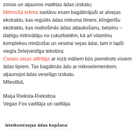
zonas un atjaunos matētas ādas izskatu;
Mitrinošā krēma
sastāvu esam bagātinājuši ar alvejas
ekstraktu, kas regulēs ādas mitruma līmeni, kliņģerīšu
ekstraktu, kas nodrošinās ādas attaukošanu, betaīnu –
dabīgu mitrinātāju no cukurbietēm, kā arī vitamīnu
kompleksu mirdzošai un veselai sejas ādai, tam ir īapši
viegla želejveidīga tekstūra;
Cietais sejas attīrītājs
ar rozā māliem būs piemērots visiem
ādas tipiem. Tas bagātinās ādu ar mikroelementiem,
atjaunojot ādas veselīgo izskatu.
Mīlestībā,
Maija Rieksta-Riekstiņa
Vegan Fox vadītāja un radītāja
ieteikumi
sejas ādas kopšana