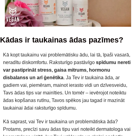
Kādas ir taukainas ādas pazīmes?
Kā kopt taukainu vai problemātisku ādu, lai tā, īpaši vasarā,
neradītu diskomfortu. Raksturīgo pastāvīgo
spīdumu nereti
var pastiprināt stress, gaisa mitrums, hormonu
disbalanss un arī ģenētika
. Ja Tev ir taukaina āda, ar
gadiem vai, piemēram, mainot ierasto vidi un dzīvesveidu,
Tavs ādas tips var mainīties. Un tomēr – ievērojot noteiktu
ādas kopšanas rutīnu, Tavos spēkos jau tagad ir mazināt
taukainai ādai raksturīgo spīdumu.
Kā saprast, vai Tev ir taukaina un problemātiska āda?
Protams, precīzi savu ādas tipu vari noteikt dermatologa vai