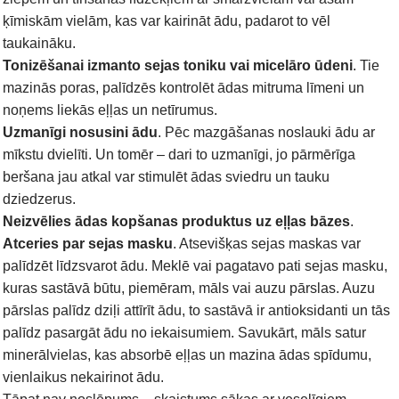
ķīmiskām vielām, kas var kairināt ādu, padarot to vēl
taukaināku.
Tonizēšanai
izmanto sejas toniku vai micelāro ūdeni
. Tie
mazinās poras, palīdzēs kontrolēt ādas mitruma līmeni un
noņems liekās eļļas un netīrumus.
Uzmanīgi nosusini ādu
. Pēc mazgāšanas noslauki ādu ar
mīkstu dvielīti. Un tomēr – dari to uzmanīgi, jo pārmērīga
beršana jau atkal var stimulēt ādas sviedru un tauku
dziedzerus.
Neizvēlies ādas kopšanas produktus uz eļļas bāzes
.
Atceries par sejas masku
. Atsevišķas sejas maskas var
palīdzēt līdzsvarot ādu. Meklē vai pagatavo pati sejas masku,
kuras sastāvā būtu, piemēram, māls vai auzu pārslas. Auzu
pārslas palīdz dziļi attīrīt ādu, to sastāvā ir antioksidanti un tās
palīdz pasargāt ādu no iekaisumiem. Savukārt, māls satur
minerālvielas, kas absorbē eļļas un mazina ādas spīdumu,
vienlaikus nekairinot ādu.