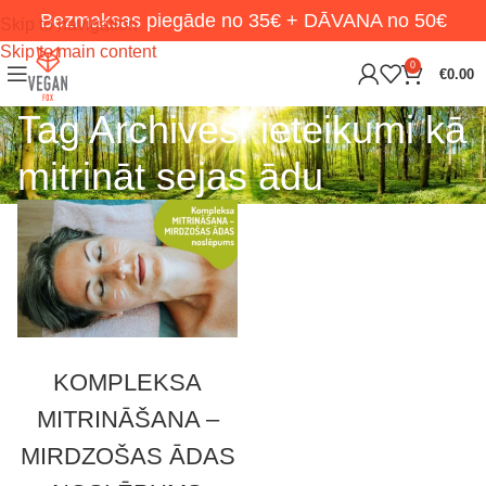
Bezmaksas piegāde no 35€ + DĀVANA no 50€
Skip to navigation
Skip to main content
0
€
0.00
Tag Archives: ieteikumi kā
mitrināt sejas ādu
KOMPLEKSA
MITRINĀŠANA –
MIRDZOŠAS ĀDAS