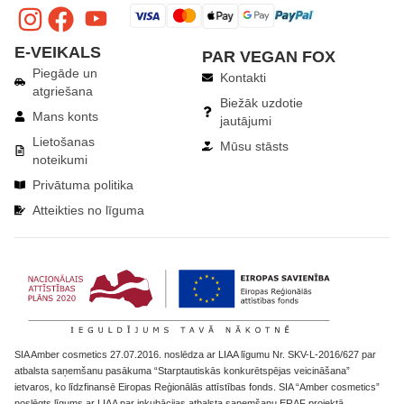
E-VEIKALS
PAR VEGAN FOX
Piegāde un
Kontakti
atgriešana
Biežāk uzdotie
Mans konts
jautājumi
Lietošanas
Mūsu stāsts
noteikumi
Privātuma politika
Atteikties no līguma
​SIA Amber cosmetics 27.07.2016. noslēdza ar LIAA līgumu Nr. SKV-L-2016/627 par
atbalsta saņemšanu pasākuma “Starptautiskās konkurētspējas veicināšana”
ietvaros, ko līdzfinansē Eiropas Reģionālās attīstības fonds. SIA “Amber cosmetics”
noslēgts līgums ar LIAA par inkubācijas atbalsta saņemšanu ERAF projektā