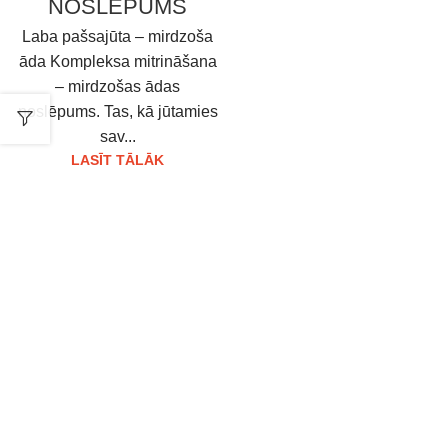
NOSLĒPUMS
Laba pašsajūta – mirdzoša
āda Kompleksa mitrināšana
– mirdzošas ādas
noslēpums. Tas, kā jūtamies
sav...
LASĪT TĀLĀK