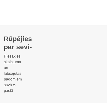
Rūpējies
par sevi-
Piesakies
skaistuma
un
labsajūtas
padomiem
savā e-
pastā