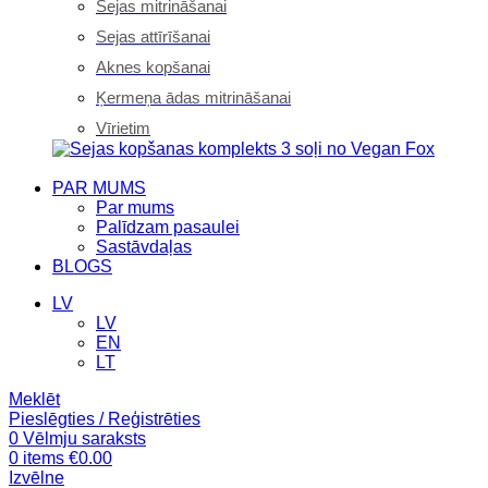
Sejas mitrināšanai
Sejas attīrīšanai
Aknes kopšanai
Ķermeņa ādas mitrināšanai
Vīrietim
PAR MUMS
Par mums
Palīdzam pasaulei
Sastāvdaļas
BLOGS
LV
LV
EN
LT
Meklēt
Pieslēgties / Reģistrēties
0
Vēlmju saraksts
0
items
€
0.00
Izvēlne