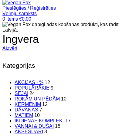
Pieslēgties / Reģistrēties
Vēlmju saraksts
0
items
€
0.00
Ingvera
Aizvērt
Kategorijas
AKCIJAS - %
12
POPULĀRĀKIE
9
SEJAI
24
ROKĀM UN PĒDĀM
10
ĶERMENIM
12
DĀVANAS
7
MATIEM
10
IKDIENAS KOMPLEKTI
7
VANNAI & DUŠAI
15
AKSESUĀRI
3