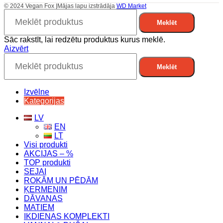
© 2024 Vegan Fox |Mājas lapu izstrādāja
WD Market
Meklēt
Sāc rakstīt, lai redzētu produktus kurus meklē.
Aizvērt
Meklēt
Izvēlne
Kategorijas
LV
EN
LT
Visi produkti
AKCIJAS – %
TOP produkti
SEJAI
ROKĀM UN PĒDĀM
ĶERMENIM
DĀVANAS
MATIEM
IKDIENAS KOMPLEKTI