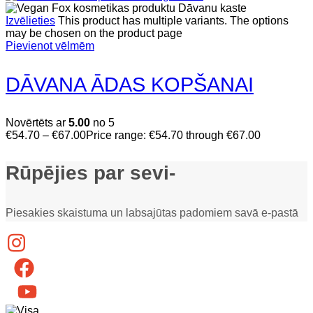
Izvēlieties
This product has multiple variants. The options
may be chosen on the product page
Pievienot vēlmēm
DĀVANA ĀDAS KOPŠANAI
Novērtēts ar
5.00
no 5
€
54.70
–
€
67.00
Price range: €54.70 through €67.00
Rūpējies par sevi-
Piesakies skaistuma un labsajūtas padomiem savā e-pastā