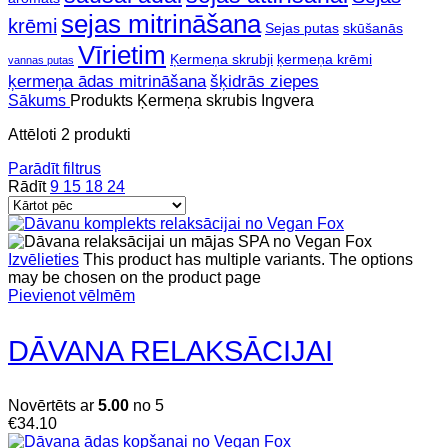
sejas mitrināšana
krēmi
Sejas putas
skūšanās
Vīrietim
Ķermeņa skrubji
ķermeņa krēmi
vannas putas
ķermeņa ādas mitrināšana
šķidrās ziepes
Sākums
Produkts Ķermeņa skrubis
Ingvera
Attēloti 2 produkti
Parādīt filtrus
Rādīt
9
15
18
24
Izvēlieties
This product has multiple variants. The options
may be chosen on the product page
Pievienot vēlmēm
DĀVANA RELAKSĀCIJAI
Novērtēts ar
5.00
no 5
€
34.10