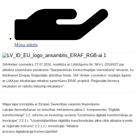
Mūsu stāsts
​SIA Amber cosmetics 27.07.2016. noslēdza ar LIAA līgumu Nr. SKV-L-2016/627 par
atbalsta saņemšanu pasākuma “Starptautiskās konkurētspējas veicināšana” ietvaros, ko
līdzfinansē Eiropas Reģionālās attīstības fonds. SIA “Amber cosmetics” noslēgts līgums
ar LIAA par inkubācijas atbalsta saņemšanu ERAF projektā “Reģionālie biznesa
inkubatori un radošo industriju inkubators”.
​Mājas lapa izstrādāta ar Eiropas Savienības saņemto finansējumu.
Latvijas Atveseļošanas un noturības mehānisma plāna 2. komponentes "Digitālā
transformācija" 2.2. reformu un investīciju virziena "Uzņēmumu digitālā transformācija un
inovācijas" 2.2.1.r. "Uzņēmējdarbības digitālās transformācijas pilna cikla atbalsta izveide
ar reģionālo tvērumu" 2.2.1.2.i. investīcijas "Atbalsts
procesu digitalizācijai komercdarbībā".