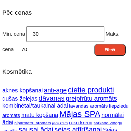
Pēc cenas
Min. cena
Maks.
cena
Filtrēt
Kosmētika
cietie produkti
anti-age
aknes kopšanai
dāvanas
greipfrūtu aromāts
dušas želejas
kombinētai/taukainai ādai
lavandas aromāts
liepziedu
Mājas SPA
matu kopšana
normālai
aromāts
ādai
roku krēmi
piparmētru aromāts
sarkano vīnogu
pēdu krēmi
sausai ādai
sejas attīrīšanai
Sejas
aromāts