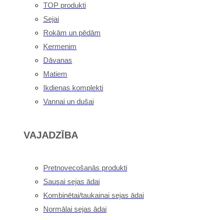
TOP produkti
Sejai
Rokām un pēdām
Ķermenim
Dāvanas
Matiem
Ikdienas komplekti
Vannai un dušai
VAJADZĪBA
Pretnovecošanās produkti
Sausai sejas ādai
Kombinētai/taukainai sejas ādai
Normālai sejas ādai