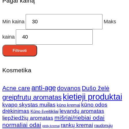
Pagal kainą
Min kaina
Maks
kaina
Filtruoti
Kosmetika
anti-age
Acne care
dovanos
Dušo želė
kietieji produktai
greipfrutų aromatas
kvapo skystas muilas
kūno odos
kūno kremai
drėkinimas
levandų aromatas
Kūno šveitikliai
mišriai/riebiai odai
liepžiedžių aromatas
normaliai odai
rankų kremai
raudonųjų
pėdų kremai