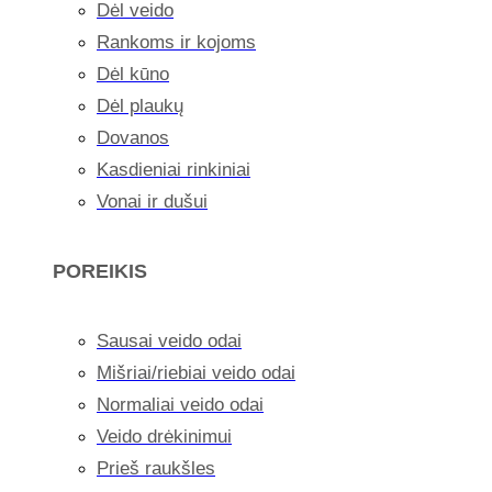
Dėl veido
Rankoms ir kojoms
Dėl kūno
Dėl plaukų
Dovanos
Kasdieniai rinkiniai
Vonai ir dušui
POREIKIS
Sausai veido odai
Mišriai/riebiai veido odai
Normaliai veido odai
Veido drėkinimui
Prieš raukšles