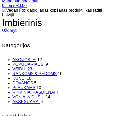
Mano pageidavimai
0
items
€
0.00
Imbierinis
Uždaryti
Kategorijos
AKCIJOS -%
12
POPULIARIAUSI
9
VEIDUI
23
RANKOMS & PĖDOMS
10
KŪNUI
10
DOVANOS
5
PLAUKAMS
10
RINKINIAI KASDIENAI
7
VONIAI & DUŠUI
14
AKSESUARAI
4