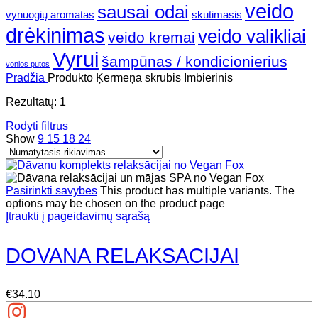
veido
sausai odai
vynuogių aromatas
skutimasis
drėkinimas
veido valikliai
veido kremai
Vyrui
šampūnas / kondicionierius
vonios putos
Pradžia
Produkto Ķermeņa skrubis
Imbierinis
Rezultatų: 1
Rodyti filtrus
Show
9
15
18
24
Pasirinkti savybes
This product has multiple variants. The
options may be chosen on the product page
Įtraukti į pageidavimų sąrašą
DOVANA RELAKSACIJAI
€
34.10