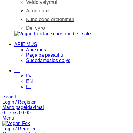
Veido valymui
Acne care
Kūno odos drėkinimui
Dėl vyro
APIE MUS
Apie mus
Pagalba pasauliui
Sudedamosios dalys
LT
LV
EN
LT
Search
Login / Register
Mano pageidavimai
0
items
€
0.00
Menu
Login / Register