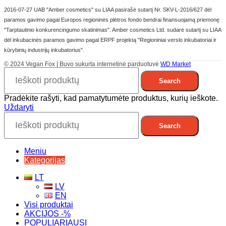
2016-07-27 UAB "Amber cosmetics" su LIAA pasirašė sutartį Nr. SKV-L-2016/627 dėl
paramos gavimo pagal Europos regioninės plėtros fondo bendrai finansuojamą priemonę
"Tarptautinio konkurencingumo skatinimas". Amber cosmetics Ltd. sudarė sutartį su LIAA
dėl inkubacinės paramos gavimo pagal ERPF projektą "Regioniniai verslo inkubatoriai ir
kūrybinių industrijų inkubatorius".
© 2024 Vegan Fox | Buvo sukurta internetinė parduotuvė
WD Market
Search
Pradėkite rašyti, kad pamatytumėte produktus, kurių ieškote.
Uždaryti
Search
Meniu
Kategorijas
LT
LV
EN
Visi produktai
AKCIJOS -%
POPULIARIAUSI