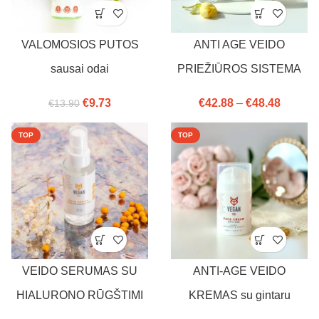
VALOMOSIOS PUTOS
ANTI AGE VEIDO
sausai odai
PRIEŽIŪROS SISTEMA
€
9.73
€
42.88
–
€
48.48
€
13.90
TOP
TOP
VEIDO SERUMAS SU
ANTI-AGE VEIDO
HIALURONO RŪGŠTIMI
KREMAS su gintaru