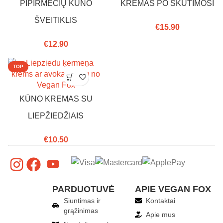
PIPIRMĖČIŲ KŪNO
KREMAS PO SKUTIMOSI
ŠVEITIKLIS
€
15.90
€
12.90
TOP
KŪNO KREMAS SU
LIEPŽIEDŽIAIS
€
10.50
PARDUOTUVĖ
APIE VEGAN FOX
Siuntimas ir
Kontaktai
grąžinimas
Apie mus