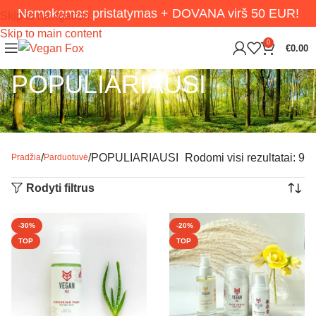
Nemokamas pristatymas + DOVANA virš 50 EUR!
Skip to navigation
Skip to main content
0
€
0.00
POPULIARIAUSI
Jūsų mėgstamiausios ir perkamiausios Vegan Fox veido,
plaukų ir kūno priežiūros priemonės.vi.
POPULIARIAUSI
Rodomi visi rezultatai: 9
Pradžia
Parduotuvė
Rodyti filtrus
-30%
-20%
TOP
TOP