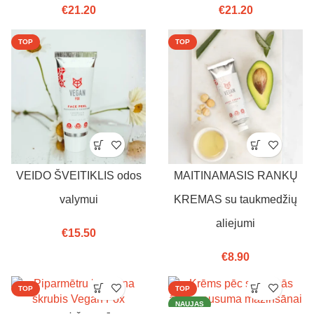
€
21.20
€
21.20
TOP
TOP
VEIDO ŠVEITIKLIS odos
MAITINAMASIS RANKŲ
valymui
KREMAS su taukmedžių
aliejumi
€
15.50
€
8.90
TOP
TOP
NAUJAS