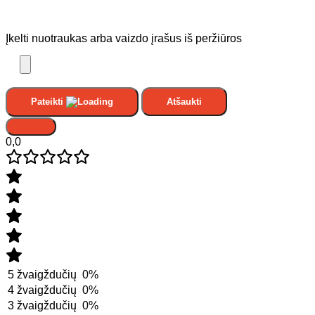
Įkelti nuotraukas arba vaizdo įrašus iš peržiūros
Pateikti
Atšaukti
0,0
5 žvaigždučių
0%
4 žvaigždučių
0%
3 žvaigždučių
0%