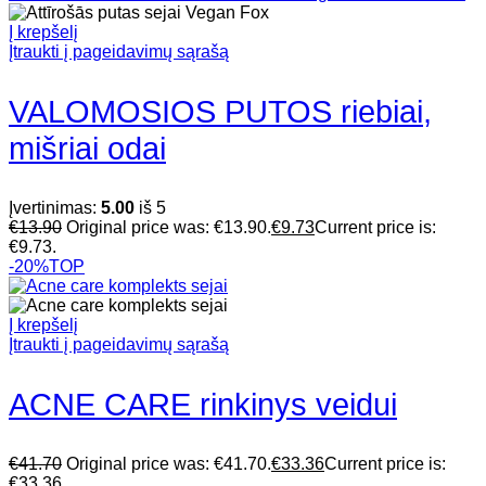
Į krepšelį
Įtraukti į pageidavimų sąrašą
VALOMOSIOS PUTOS riebiai,
mišriai odai
Įvertinimas:
5.00
iš 5
€
13.90
Original price was: €13.90.
€
9.73
Current price is:
€9.73.
-20%
TOP
Į krepšelį
Įtraukti į pageidavimų sąrašą
ACNE CARE rinkinys veidui
€
41.70
Original price was: €41.70.
€
33.36
Current price is:
€33.36.