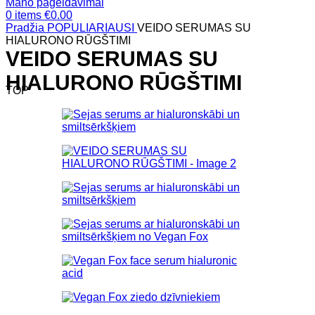
Mano pageidavimai
0
items
€
0.00
Pradžia
POPULIARIAUSI
VEIDO SERUMAS SU
HIALURONO RŪGŠTIMI
VEIDO SERUMAS SU
HIALURONO RŪGŠTIMI
TOP