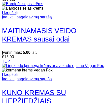
Į krepšelį
Įtraukti į pageidavimų sąrašą
MAITINAMASIS VEIDO
KREMAS sausai odai
Įvertinimas:
5.00
iš 5
€
15.90
TOP
Į krepšelį
Įtraukti į pageidavimų sąrašą
KŪNO KREMAS SU
LIEPŽIEDŽIAIS