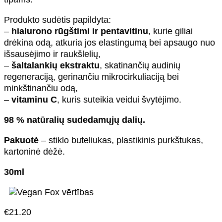
Produkto sudėtis papildyta:
–
hialurono rūgštimi ir pentavitinu
, kurie giliai
drėkina odą, atkuria jos elastingumą bei apsaugo nuo
išsausėjimo ir raukšlelių,
–
šaltalankių ekstraktu
, skatinančių audinių
regeneraciją, gerinančiu mikrocirkuliaciją bei
minkštinančiu odą,
–
vitaminu C
, kuris suteikia veidui švytėjimo.
98 % natūralių sudedamųjų dalių.
Pakuotė
– stiklo buteliukas, plastikinis purkštukas,
kartoninė dėžė.
30ml
€
21.20