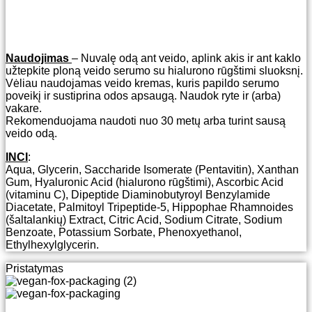
Naudojimas
– Nuvalę odą ant veido, aplink akis ir ant kaklo
užtepkite ploną veido serumo su hialurono rūgštimi sluoksnį.
Vėliau naudojamas veido kremas, kuris papildo serumo
poveikį ir sustiprina odos apsaugą. Naudok ryte ir (arba)
vakare.
Rekomenduojama naudoti nuo 30 metų arba turint sausą
veido odą.
INCI
:
Aqua, Glycerin, Saccharide Isomerate (Pentavitin), Xanthan
Gum, Hyaluronic Acid (hialurono rūgštimi), Ascorbic Acid
(vitaminu C), Dipeptide Diaminobutyroyl Benzylamide
Diacetate, Palmitoyl Tripeptide-5, Hippophae Rhamnoides
(šaltalankių) Extract, Citric Acid, Sodium Citrate, Sodium
Benzoate, Potassium Sorbate, Phenoxyethanol,
Ethylhexylglycerin.
Pristatymas