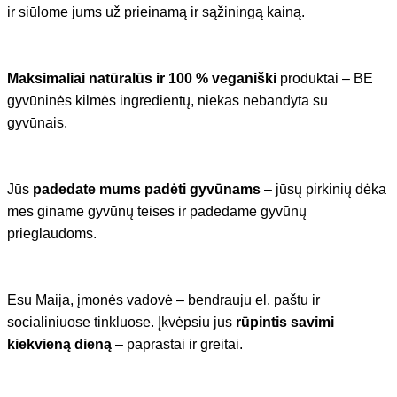
ir siūlome jums už prieinamą ir sąžiningą kainą.
Maksimaliai natūralūs ir 100 % veganiški
produktai – BE
gyvūninės kilmės ingredientų, niekas nebandyta su
gyvūnais.
Jūs
padedate mums padėti gyvūnams
– jūsų pirkinių dėka
mes giname gyvūnų teises ir padedame gyvūnų
prieglaudoms.
Esu Maija, įmonės vadovė – bendrauju el. paštu ir
socialiniuose tinkluose. Įkvėpsiu jus
rūpintis savimi
kiekvieną dieną
– paprastai ir greitai.