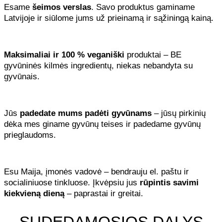
Esame
šeimos verslas
. Savo produktus gaminame
Latvijoje ir siūlome jums už prieinamą ir sąžiningą kainą.
Maksimaliai ir 100 % veganiški
produktai – BE
gyvūninės kilmės ingredientų, niekas nebandyta su
gyvūnais.
Jūs
padedate mums padėti gyvūnams
– jūsų pirkinių
dėka mes giname gyvūnų teises ir padedame gyvūnų
prieglaudoms.
Esu Maija, įmonės vadovė – bendrauju el. paštu ir
socialiniuose tinkluose. Įkvėpsiu jus
rūpintis savimi
kiekvieną dieną
– paprastai ir greitai.
SUDEDAMOSIOS DALYS