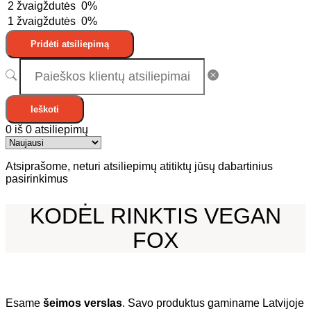
2 žvaigždutės
0%
1 žvaigždutės
0%
Pridėti atsiliepimą
Ieškoti
0 iš 0 atsiliepimų
Atsiprašome, neturi atsiliepimų atitiktų jūsų dabartinius
pasirinkimus
KODĖL RINKTIS VEGAN
FOX
Esame
šeimos verslas
. Savo produktus gaminame Latvijoje