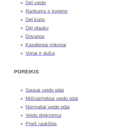
Dėl veido
Rankoms ir kojoms
Dėl kūno
Dėl plaukų
Dovanos
Kasdieniai rinkiniai
Vonai ir dušui
POREIKIS
Sausai veido odai
Mišriai/riebiai veido odai
Normaliai veido odai
Veido drėkinimui
Prieš raukšles