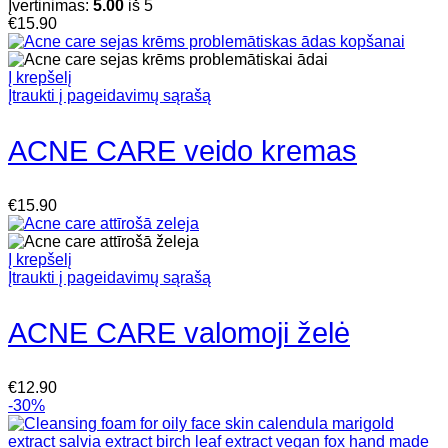
Įvertinimas:
5.00
iš 5
€
15.90
Į krepšelį
Įtraukti į pageidavimų sąrašą
ACNE CARE veido kremas
€
15.90
Į krepšelį
Įtraukti į pageidavimų sąrašą
ACNE CARE valomoji želė
€
12.90
-30%