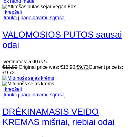
Į krepšelį
Įtraukti į pageidavimų sąrašą
VALOMOSIOS PUTOS sausai
odai
Įvertinimas:
5.00
iš 5
€
13.90
Original price was: €13.90.
€
9.73
Current price is:
€9.73.
Į krepšelį
Įtraukti į pageidavimų sąrašą
DRĖKINAMASIS VEIDO
KREMAS mišriai, riebiai odai