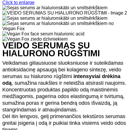
Click to enlarge
VEIDO SERUMAS SU
HIALURONO RŪGŠTIMI
Veikdamas giliausiuose sluoksniuose ir suteikdamas
antioksidacinę apsaugą bei kolageno sintezę, veido
serumas su hialurono rūgštimi
intensyviai drėkina
odą
, sumažina raukšles ir neleidžia atsirasti naujoms.
Koncentruotas produktas papildo odą maistinėmis
medžiagomis, pagerina odos elastingumą ir tvirtumą,
sumažina poras ir gerina bendrą odos išvaizdą, ją
stangrindamas ir atnaujindamas.
Dėl itin lengvos, gelį primenančios tekstūros serumas
greitai įsigeria į odą ir puikiai tinka visiems veido odos
tipams.