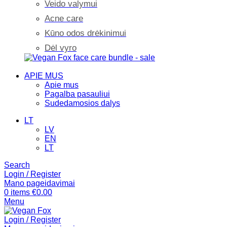
Veido valymui
Acne care
Kūno odos drėkinimui
Dėl vyro
APIE MUS
Apie mus
Pagalba pasauliui
Sudedamosios dalys
LT
LV
EN
LT
Search
Login / Register
Mano pageidavimai
0
items
€
0.00
Menu
Login / Register