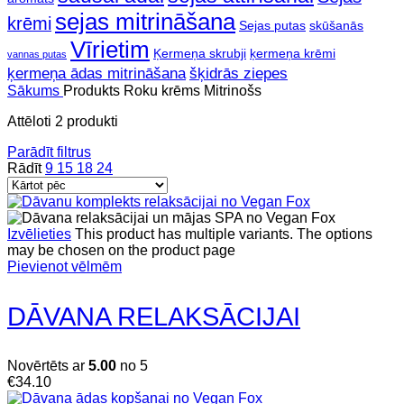
sejas mitrināšana
krēmi
Sejas putas
skūšanās
Vīrietim
Ķermeņa skrubji
ķermeņa krēmi
vannas putas
ķermeņa ādas mitrināšana
šķidrās ziepes
Sākums
Produkts Roku krēms
Mitrinošs
Attēloti 2 produkti
Parādīt filtrus
Rādīt
9
15
18
24
Izvēlieties
This product has multiple variants. The options
may be chosen on the product page
Pievienot vēlmēm
DĀVANA RELAKSĀCIJAI
Novērtēts ar
5.00
no 5
€
34.10