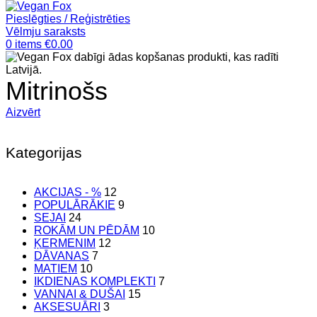
Pieslēgties / Reģistrēties
Vēlmju saraksts
0
items
€
0.00
Mitrinošs
Aizvērt
Kategorijas
AKCIJAS - %
12
POPULĀRĀKIE
9
SEJAI
24
ROKĀM UN PĒDĀM
10
ĶERMENIM
12
DĀVANAS
7
MATIEM
10
IKDIENAS KOMPLEKTI
7
VANNAI & DUŠAI
15
AKSESUĀRI
3