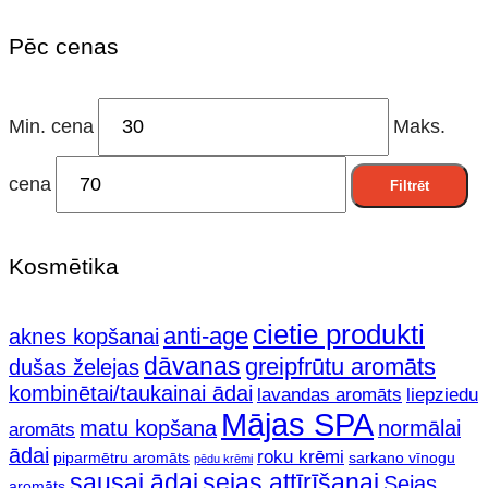
Pēc cenas
Min. cena
Maks.
cena
Filtrēt
Kosmētika
cietie produkti
anti-age
aknes kopšanai
dāvanas
greipfrūtu aromāts
dušas želejas
kombinētai/taukainai ādai
lavandas aromāts
liepziedu
Mājas SPA
matu kopšana
normālai
aromāts
ādai
roku krēmi
piparmētru aromāts
sarkano vīnogu
pēdu krēmi
sausai ādai
sejas attīrīšanai
Sejas
aromāts