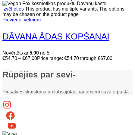
Izvēlieties
This product has multiple variants. The options
may be chosen on the product page
Pievienot vēlmēm
DĀVANA ĀDAS KOPŠANAI
Novērtēts ar
5.00
no 5
€
54.70
–
€
67.00
Price range: €54.70 through €67.00
Rūpējies par sevi-
Piesakies skaistuma un labsajūtas padomiem savā e-pastā