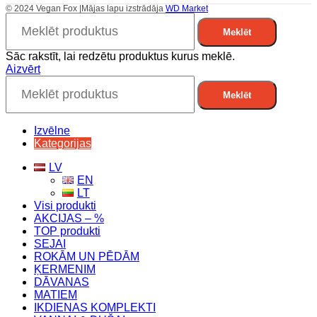
© 2024 Vegan Fox |Mājas lapu izstrādāja
WD Market
Meklēt
Sāc rakstīt, lai redzētu produktus kurus meklē.
Aizvērt
Meklēt
Izvēlne
Kategorijas
LV
EN
LT
Visi produkti
AKCIJAS – %
TOP produkti
SEJAI
ROKĀM UN PĒDĀM
ĶERMENIM
DĀVANAS
MATIEM
IKDIENAS KOMPLEKTI