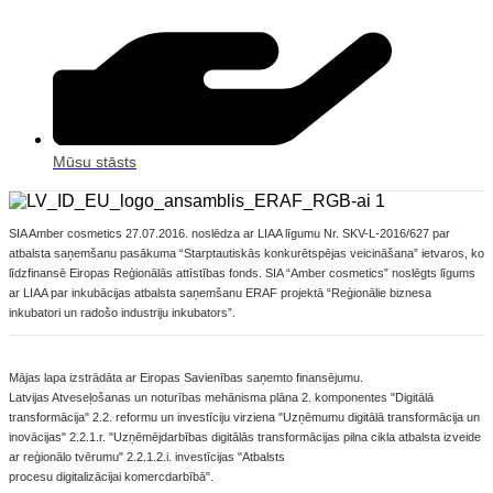
Mūsu stāsts
​SIA Amber cosmetics 27.07.2016. noslēdza ar LIAA līgumu Nr. SKV-L-2016/627 par
atbalsta saņemšanu pasākuma “Starptautiskās konkurētspējas veicināšana” ietvaros, ko
līdzfinansē Eiropas Reģionālās attīstības fonds. SIA “Amber cosmetics” noslēgts līgums
ar LIAA par inkubācijas atbalsta saņemšanu ERAF projektā “Reģionālie biznesa
inkubatori un radošo industriju inkubators”.
​Mājas lapa izstrādāta ar Eiropas Savienības saņemto finansējumu.
Latvijas Atveseļošanas un noturības mehānisma plāna 2. komponentes "Digitālā
transformācija" 2.2. reformu un investīciju virziena "Uzņēmumu digitālā transformācija un
inovācijas" 2.2.1.r. "Uzņēmējdarbības digitālās transformācijas pilna cikla atbalsta izveide
ar reģionālo tvērumu" 2.2.1.2.i. investīcijas "Atbalsts
procesu digitalizācijai komercdarbībā".