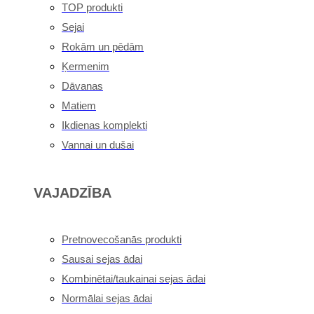
TOP produkti
Sejai
Rokām un pēdām
Ķermenim
Dāvanas
Matiem
Ikdienas komplekti
Vannai un dušai
VAJADZĪBA
Pretnovecošanās produkti
Sausai sejas ādai
Kombinētai/taukainai sejas ādai
Normālai sejas ādai