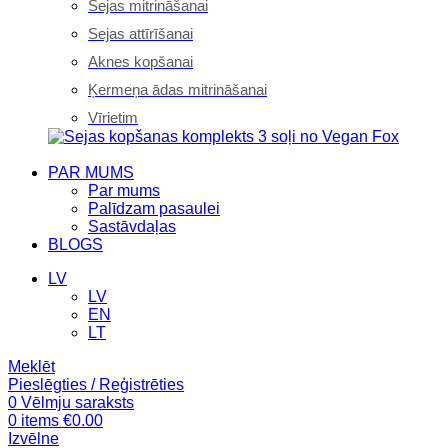
Sejas mitrināšanai
Sejas attīrīšanai
Aknes kopšanai
Ķermeņa ādas mitrināšanai
Vīrietim
PAR MUMS
Par mums
Palīdzam pasaulei
Sastāvdaļas
BLOGS
LV
LV
EN
LT
Meklēt
Pieslēgties / Reģistrēties
0
Vēlmju saraksts
0
items
€
0.00
Izvēlne