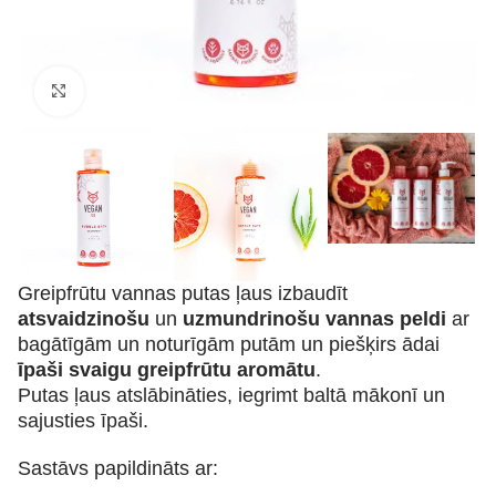
Klikšķiniet lai palielinātu
Greipfrūtu vannas putas ļaus izbaudīt
atsvaidzinošu
un
uzmundrinošu vannas peldi
ar
bagātīgām un noturīgām putām un piešķirs ādai
īpaši svaigu greipfrūtu aromātu
.
Putas ļaus atslābināties, iegrimt baltā mākonī un
sajusties īpaši.
Sastāvs papildināts ar: