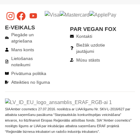
E-VEIKALS
PAR VEGAN FOX
Piegāde un
Kontakti
atgriešana
Biežāk uzdotie
Mans konts
jautājumi
Lietošanas
Mūsu stāsts
noteikumi
Privātuma politika
Atteikties no līguma
​SIA Amber cosmetics 27.07.2016. noslēdza ar LIAA līgumu Nr. SKV-L-2016/627 par
atbalsta saņemšanu pasākuma “Starptautiskās konkurētspējas veicināšana”
ietvaros, ko līdzfinansē Eiropas Reģionālās attīstības fonds. SIA “Amber cosmetics”
noslēgts līgums ar LIAA par inkubācijas atbalsta saņemšanu ERAF projektā
“Reģionālie biznesa inkubatori un radošo industriju inkubators”.