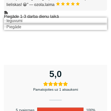
lieliskas! 😀”
— ozola.laima
Piegāde 1-3 darba dienu laikā
Ieguvumi
Piegāde
5,0
Pamatojoties uz 1 atsauksmi
5 zvaigznes
100%