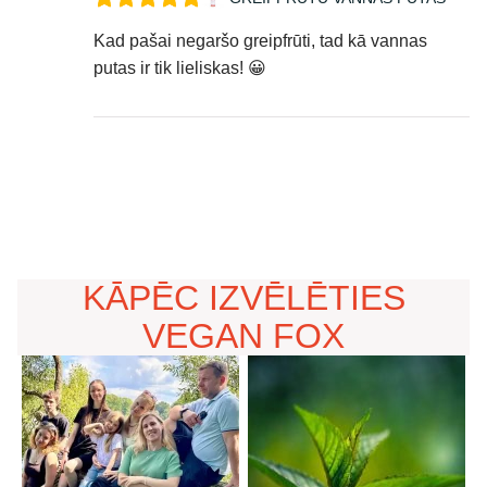
Kad pašai negaršo greipfrūti, tad kā vannas
putas ir tik lieliskas! 😀
KĀPĒC IZVĒLĒTIES
VEGAN FOX