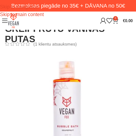
Bezmaksas piegāde no 35€ + DĀVANA no 50€
Skip to navigation
Skip to main content
0
€
0.00
GREIPFRŪTU VANNAS
PUTAS
(
1
klientu atsauksmes)