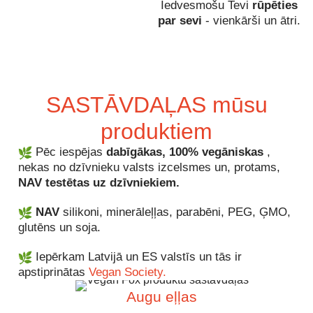
Iedvesmošu Tevi
rūpēties
par sevi
- vienkārši un ātri.
SASTĀVDAĻAS mūsu
produktiem
Pēc iespējas
dabīgākas, 100% vegāniskas
,
nekas no dzīvnieku valsts izcelsmes un, protams,
NAV testētas uz dzīvniekiem.
NAV
silikoni, minerāleļļas, parabēni, PEG, ĢMO,
glutēns un soja.
Iepērkam Latvijā un ES valstīs un tās ir
apstiprinātas
Vegan Society.
Augu eļļas