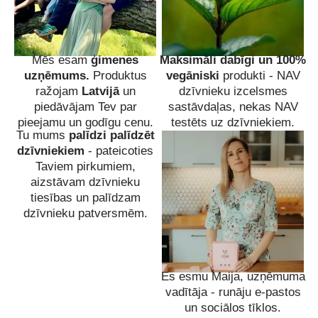
Mēs esam
ģimenes
Maksimāli dabīgi un 100%
uzņēmums.
Produktus
vegāniski
produkti - NAV
ražojam
Latvijā
un
dzīvnieku izcelsmes
piedāvājam Tev par
sastāvdaļas, nekas NAV
pieejamu un godīgu cenu.
testēts uz dzīvniekiem.
Tu mums
palīdzi palīdzēt
dzīvniekiem
- pateicoties
Taviem pirkumiem,
aizstāvam dzīvnieku
tiesības un palīdzam
dzīvnieku patversmēm.
Es esmu Maija, uzņēmuma
vadītāja - runāju e-pastos
un sociālos tīklos.