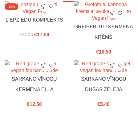
-20%
LIEPZIEDU KOMPLEKTS
GREIPFRŪTU ĶERMEŅA
€
17.04
€
21.30
KRĒMS
€
10.50
SARKANO VĪNOGU
SARKANO VĪNOGU
ĶERMEŅA EĻĻA
DUŠAS ŽELEJA
€
12.50
€
5.40