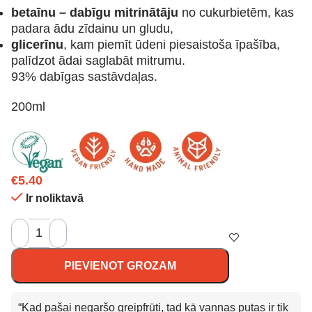
betaīnu – dabīgu mitrinātāju
no cukurbietēm, kas
padara ādu zīdainu un gludu,
glicerīnu
, kam piemīt ūdeni piesaistoša īpašība,
palīdzot ādai saglabāt mitrumu.
93% dabīgas sastāvdaļas.
200ml
€
5.40
Ir noliktavā
PIEVIENOT GROZAM
“Kad pašai negaršo greipfrūti, tad kā vannas putas ir tik