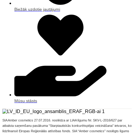
Biežāk uzdotie jautājumi
Mūsu stāsts
​SIA Amber cosmetics 27.07.2016. noslēdza ar LIAA līgumu Nr. SKV-L-2016/627 par
atbalsta saņemšanu pasākuma “Starptautiskās konkurētspējas veicināšana” ietvaros, ko
līdzfinansē Eiropas Reģionālās attīstības fonds. SIA “Amber cosmetics” noslēgts līgums