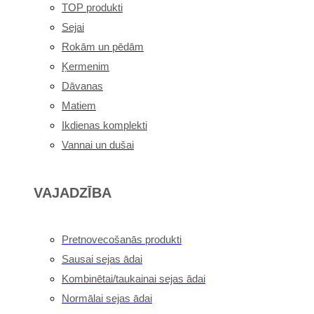
TOP produkti
Sejai
Rokām un pēdām
Ķermenim
Dāvanas
Matiem
Ikdienas komplekti
Vannai un dušai
VAJADZĪBA
Pretnovecošanās produkti
Sausai sejas ādai
Kombinētai/taukainai sejas ādai
Normālai sejas ādai