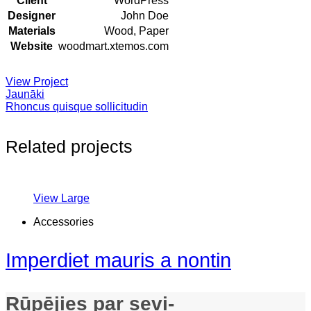
Client
WordPress
Designer
John Doe
Materials
Wood, Paper
Website
woodmart.xtemos.com
View Project
Jaunāki
Rhoncus quisque sollicitudin
Related projects
View Large
Accessories
Imperdiet mauris a nontin
Rūpējies par sevi-