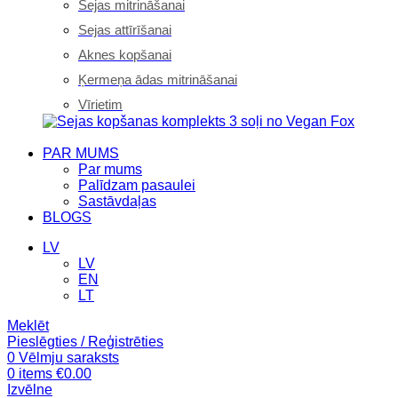
Sejas mitrināšanai
Sejas attīrīšanai
Aknes kopšanai
Ķermeņa ādas mitrināšanai
Vīrietim
PAR MUMS
Par mums
Palīdzam pasaulei
Sastāvdaļas
BLOGS
LV
LV
EN
LT
Meklēt
Pieslēgties / Reģistrēties
0
Vēlmju saraksts
0
items
€
0.00
Izvēlne