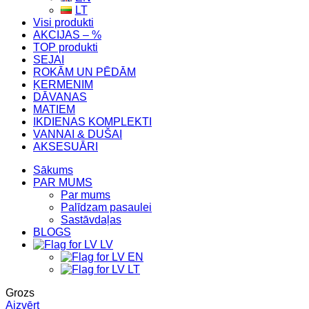
LT
Visi produkti
AKCIJAS – %
TOP produkti
SEJAI
ROKĀM UN PĒDĀM
ĶERMENIM
DĀVANAS
MATIEM
IKDIENAS KOMPLEKTI
VANNAI & DUŠAI
AKSESUĀRI
Sākums
PAR MUMS
Par mums
Palīdzam pasaulei
Sastāvdaļas
BLOGS
LV
EN
LT
Grozs
Aizvērt