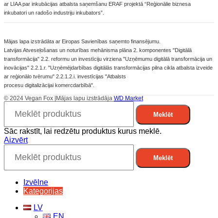
ar LIAA par inkubācijas atbalsta saņemšanu ERAF projektā “Reģionālie biznesa
inkubatori un radošo industriju inkubators”.
​Mājas lapa izstrādāta ar Eiropas Savienības saņemto finansējumu.
Latvijas Atveseļošanas un noturības mehānisma plāna 2. komponentes "Digitālā
transformācija" 2.2. reformu un investīciju virziena "Uzņēmumu digitālā transformācija un
inovācijas" 2.2.1.r. "Uzņēmējdarbības digitālās transformācijas pilna cikla atbalsta izveide
ar reģionālo tvērumu" 2.2.1.2.i. investīcijas "Atbalsts
procesu digitalizācijai komercdarbībā".
© 2024 Vegan Fox |Mājas lapu izstrādāja
WD Market
Meklēt
Sāc rakstīt, lai redzētu produktus kurus meklē.
Aizvērt
Meklēt
Izvēlne
Kategorijas
LV
EN