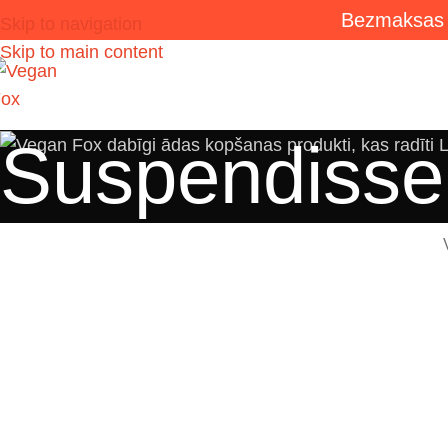
Bezmaksas 
Skip to navigation
Skip to main content
Suspendisse
Kitchen
Suspendisse quam at
N
Accessories
Imperdiet mauris a nontin
V
vestibulum