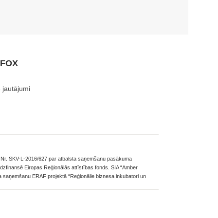
 FOX
 jautājumi
mu Nr. SKV-L-2016/627 par atbalsta saņemšanu pasākuma
īdzfinansē Eiropas Reģionālās attīstības fonds. SIA “Amber
ta saņemšanu ERAF projektā “Reģionālie biznesa inkubatori un
nsējumu.