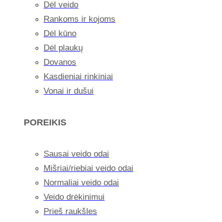
Dėl veido
Rankoms ir kojoms
Dėl kūno
Dėl plaukų
Dovanos
Kasdieniai rinkiniai
Vonai ir dušui
POREIKIS
Sausai veido odai
Mišriai/riebiai veido odai
Normaliai veido odai
Veido drėkinimui
Prieš raukšles