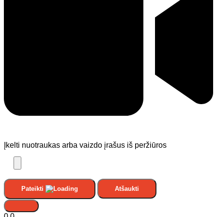
Įkelti nuotraukas arba vaizdo įrašus iš peržiūros
Pateikti
Atšaukti
0,0