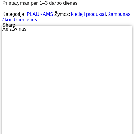
Pristatymas per 1–3 darbo dienas
Kategorija:
PLAUKAMS
Žymos:
kietieji produktai
,
šampūnas
/ kondicionierius
Share:
Aprašymas