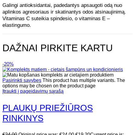
Galingi antioksidantai, padedantys apsaugoti odą nuo
aplinkos agresoriaus ir skatinantys odos atsinaujinimą.
Vitaminas C suteikia spindesio, o vitaminas E –
elastingumo.
DAŽNAI PIRKITE KARTU
-20%
Pasirinkti savybes
This product has multiple variants. The
options may be chosen on the product page
Įtraukti į pageidavimų sąrašą
PLAUKŲ PRIEŽIŪROS
RINKINYS
€
24.00
Original price was: €24.00.
€
19.20
Current price is: