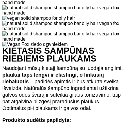
KIETASIS ŠAMPŪNAS
RIEBIEMS PLAUKAMS
Naudojant mūsų kietąjį šampūną su juodąja anglimi,
plaukai taps lengvi ir elastingi, o linkusių
riebaluotis
– padidės apimtis ir bus atkurta sveika
išvaizda. Natūralūs šampūno ingredientai užtikrina
galvos odos švarą ir suteikia gilaus tonizavimo, taip
pat atgaivina blizgesį praradusius plaukus.
Optimalus pH plaukams ir galvos odai.
Produkto sudėtis papildyta: