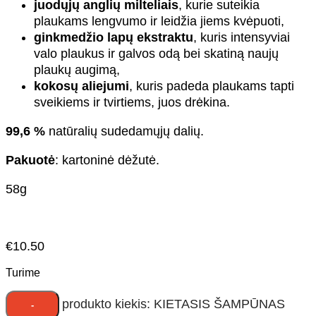
juodųjų anglių milteliais
, kurie suteikia
plaukams lengvumo ir leidžia jiems kvėpuoti,
ginkmedžio lapų ekstraktu
, kuris intensyviai
valo plaukus ir galvos odą bei skatiną naujų
plaukų augimą,
kokosų aliejumi
, kuris padeda plaukams tapti
sveikiems ir tvirtiems, juos drėkina.
99,6 %
natūralių sudedamųjų dalių.
Pakuotė
: kartoninė dėžutė.
58g
€
10.50
Turime
produkto kiekis: KIETASIS ŠAMPŪNAS