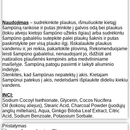
Naudojimas
– sudrėkinkite plaukus, išmuiluokite kietąjį
šampūną rankose ir putas įtrinkite į galvos odą bei plaukus
(tokiu atveju kietojo šampūno užteks ilgiau) arba sudrėkintu
šampūno gabalėliu sutepkite palei plaukų šaknis ir putas
paskirstykite per visą plauko ilgį. Išskalaukite plaukus
vandeniu ir, jei reikia, pakartokite plovimą. Rekomenduojame
leisti šampūno gabalėliui, nenaudojant jo, išdžiūti ant
natūralios plaušenės kempinės arba medvilniniame
maišelyje. Šampūną patogu pasiimti ir laikyti aliuminio
indelyje.
Stenkitės, kad šampūnas nepatektų į akis. Kietajam
šampūnui patekus į akis, nedelsdami išplaukite dideliu kiekiu
vandens.
INCI:
Sodium Cocoyl Isethionate, Glycerin, Cocos Nucifera
Oil (kokosų aliejus), Stearic Acid, Charcoal Powder (juodųjų
anglių milteliais), Aqua, Ginkgo Biloba Leaf Extract, Citric
Acid, Sodium Benzoate, Potassium Sorbate.
Pristatymas