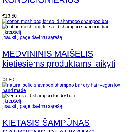
KONDICIONIERIUS
€
13.50
Į krepšelį
Įtraukti į pageidavimų sąrašą
MEDVININIS MAIŠELIS
kietiesiems produktams laikyti
€
4.80
Į krepšelį
Įtraukti į pageidavimų sąrašą
KIETASIS ŠAMPŪNAS