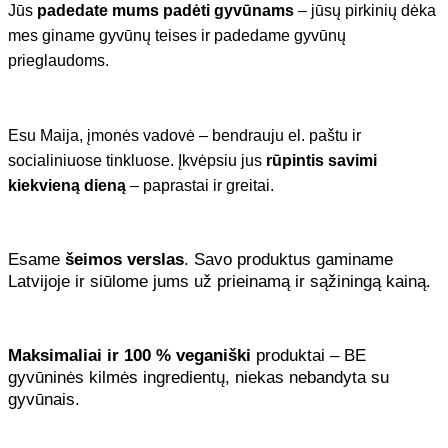
Jūs
padedate mums padėti gyvūnams
– jūsų pirkinių dėka
mes giname gyvūnų teises ir padedame gyvūnų
prieglaudoms.
Esu Maija, įmonės vadovė – bendrauju el. paštu ir
socialiniuose tinkluose. Įkvėpsiu jus
rūpintis savimi
kiekvieną dieną
– paprastai ir greitai.
Esame
šeimos verslas
. Savo produktus gaminame
Latvijoje ir siūlome jums už prieinamą ir sąžiningą kainą.
Maksimaliai ir 100 % veganiški
produktai – BE
gyvūninės kilmės ingredientų, niekas nebandyta su
gyvūnais.