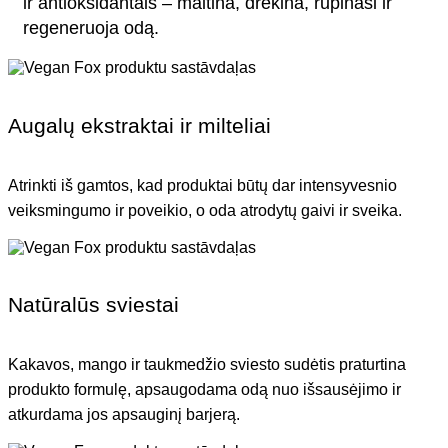
ir antioksidantais – maitina, drėkina, rūpinasi ir
regeneruoja odą.
Augalų ekstraktai ir milteliai
Atrinkti iš gamtos, kad produktai būtų dar intensyvesnio
veiksmingumo ir poveikio, o oda atrodytų gaivi ir sveika.
Natūralūs sviestai
Kakavos, mango ir taukmedžio sviesto sudėtis praturtina
produkto formulę, apsaugodama odą nuo išsausėjimo ir
atkurdama jos apsauginį barjerą.