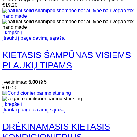
€19.20.
Į krepšelį
Įtraukti į pageidavimų sąrašą
KIETASIS ŠAMPŪNAS VISIEMS
PLAUKŲ TIPAMS
Įvertinimas:
5.00
iš 5
€
10.50
Į krepšelį
Įtraukti į pageidavimų sąrašą
DRĖKINAMASIS KIETASIS