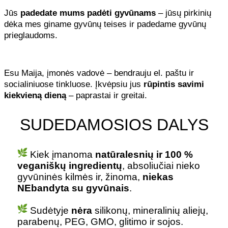
Jūs
padedate mums padėti gyvūnams
– jūsų pirkinių
dėka mes giname gyvūnų teises ir padedame gyvūnų
prieglaudoms.
Esu Maija, įmonės vadovė – bendrauju el. paštu ir
socialiniuose tinkluose. Įkvėpsiu jus
rūpintis savimi
kiekvieną dieną
– paprastai ir greitai.
SUDEDAMOSIOS DALYS
Kiek įmanoma
natūralesnių ir 100 %
veganiškų ingredientų
, absoliučiai nieko
gyvūninės kilmės ir, žinoma,
niekas
NEbandyta su gyvūnais
.
Sudėtyje
nėra
silikonų, mineralinių aliejų,
parabenų, PEG, GMO, glitimo ir sojos.