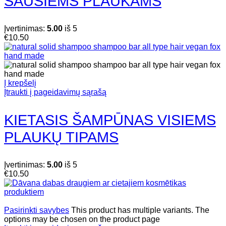
SAUSIEMS PLAUKAMS
Įvertinimas:
5.00
iš 5
€
10.50
Į krepšelį
Įtraukti į pageidavimų sąrašą
KIETASIS ŠAMPŪNAS VISIEMS
PLAUKŲ TIPAMS
Įvertinimas:
5.00
iš 5
€
10.50
Pasirinkti savybes
This product has multiple variants. The
options may be chosen on the product page