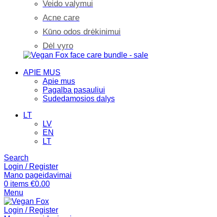
Veido valymui
Acne care
Kūno odos drėkinimui
Dėl vyro
APIE MUS
Apie mus
Pagalba pasauliui
Sudedamosios dalys
LT
LV
EN
LT
Search
Login / Register
Mano pageidavimai
0
items
€
0.00
Menu
Login / Register