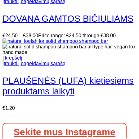
Įtraukti į pageidavimų sąrašą
DOVANA GAMTOS BIČIULIAMS
€
24.50
–
€
38.00
Price range: €24.50 through €38.00
Į krepšelį
Įtraukti į pageidavimų sąrašą
PLAUŠENĖS (LUFA) kietiesiems
produktams laikyti
€
1.20
Sekite mus Instagrame