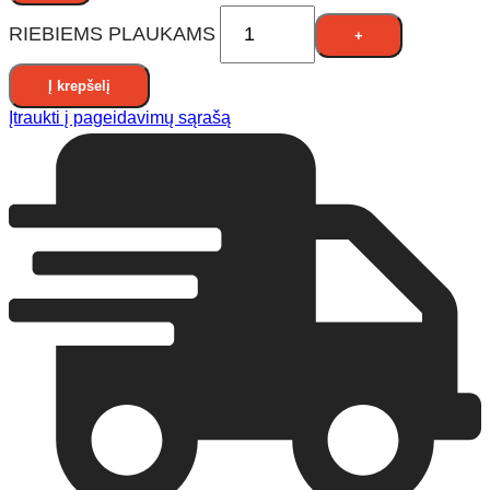
RIEBIEMS PLAUKAMS
Į krepšelį
Įtraukti į pageidavimų sąrašą