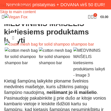
Nemokamas pristatymas + DOVANA virš 50 EUR!
Skip to navigation
Skip to main content
0
€
0.00
MEDVININIS MAIŠELIS
kietiesiems produktams
Click to enlarge
laikyti
Kietąjį šampūną laikykite ploname švelnios
medvilnės maišelyje, kuris užtikrins patogų
šampūno naudojimą,
neišimant jo iš maišelio
.
Pasinaudoję pakabinkite jį prie dušo ar kitoje vonios
kambario vietoje ir leiskite išdžiūti kartu su
šampūnu, kad kietasis šampūnas nesuminkštėtų ir