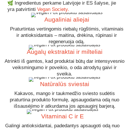
Ingredientus perkame Latvijoje ir ES šalyse, jie
yra patvirtinti
Vegan Society.
Augaliniai aliejai
Praturtintas vertingomis riebalų rūgštimis, vitaminais
ir antioksidantais – maitina, drėkina, rūpinasi ir
regeneruoja odą.
Augalų ekstraktai ir milteliai
Atrinkti iš gamtos, kad produktai būtų dar intensyvesnio
veiksmingumo ir poveikio, o oda atrodytų gaivi ir
sveika.
Natūralūs sviestai
Kakavos, mango ir taukmedžio sviesto sudėtis
praturtina produkto formulę, apsaugodama odą nuo
išsausėjimo ir atkurdama jos apsauginį barjerą.
Vitaminai C ir E
Galingi antioksidantai, padedantys apsaugoti odą nuo