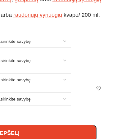
arba
raudonųjų vynuogių
kvapo/ 200 ml;
REPŠELĮ