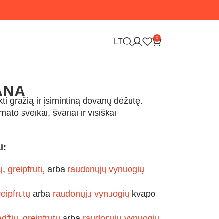
0
LT
ANA
ti gražią ir įsimintiną dovanų dėžutę.
to sveikai, švariai ir visiškai
i:
ų
,
greipfrutų
arba
raudonųjų vynuogių
reipfrutų
arba
raudonųjų vynuogių
kvapo
edžių
,
greipfrutų
arba
raudonųjų vynuogių