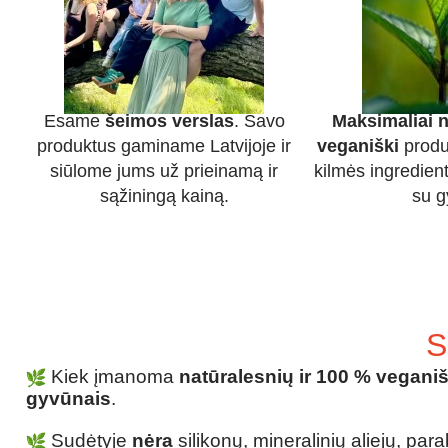
Esame
šeimos verslas
. Savo
Maksimaliai n
produktus gaminame Latvijoje ir
veganiški
produ
siūlome jums už prieinamą ir
kilmės ingredien
sąžiningą kainą.
su g
S
Kiek įmanoma
natūralesnių ir 100 % vegani
gyvūnais
.
Sudėtyje
nėra
silikonų, mineralinių aliejų, pa