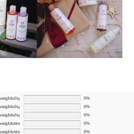
žvaigždučių
0%
žvaigždučių
0%
žvaigždučių
0%
žvaigždutės
0%
žvaigždutės
0%