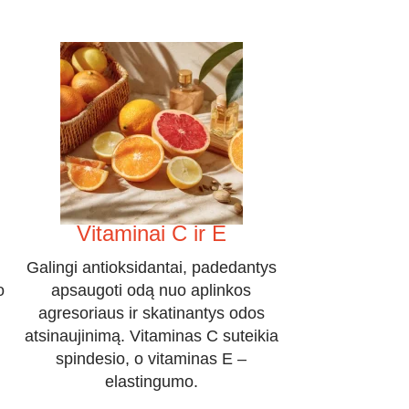
Vitaminai C ir E
Galingi antioksidantai, padedantys
o
apsaugoti odą nuo aplinkos
agresoriaus ir skatinantys odos
atsinaujinimą. Vitaminas C suteikia
spindesio, o vitaminas E –
elastingumo.