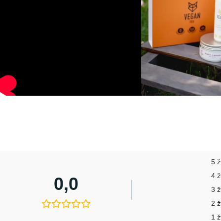
5 
4 
0,0
3 
2 
1 