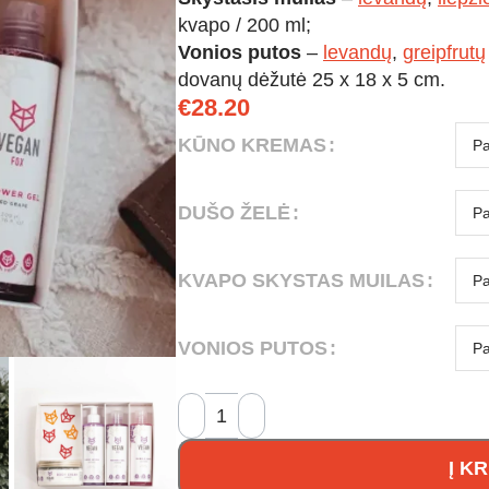
kvapo / 200 ml;
Vonios putos
–
levandų
,
greipfrutų
dovanų dėžutė 25 x 18 x 5 cm.
€
28.20
KŪNO KREMAS
DUŠO ŽELĖ
KVAPO SKYSTAS MUILAS
VONIOS PUTOS
Į K