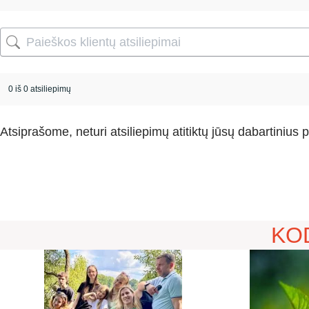
0 iš 0 atsiliepimų
Atsiprašome, neturi atsiliepimų atitiktų jūsų dabartinius 
KO