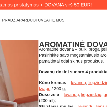
amas pristatymas + DOVANA virš 50 EUR!
PRADŽIA
PARDUOTUVĖ
APIE MUS
AROMATINĖ DOV
Aromatinė dovana – puiki proga įteik
Pasirinkite savo mėgstamiausio aroma
pamaitintai odai skirtus produktus.
Dovanų rinkinį sudaro 4 produkta
Kūno kremas
–
levandų
,
liepžiedži
kvapo
/ 200 g;
Dušo želė
–
levandų
,
liepžiedžių
,
g
(200 ml);
Skystasis muilas
–
levandų
,
liepži