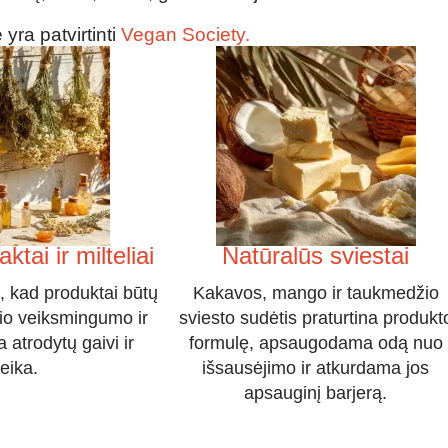
yra patvirtinti
Vegan Society.
ktai ir milteliai
Natūralūs sviestai
s, kad produktai būtų
Kakavos, mango ir taukmedžio
io veiksmingumo ir
sviesto sudėtis praturtina produkt
 atrodytų gaivi ir
formulę, apsaugodama odą nuo
eika.
išsausėjimo ir atkurdama jos
apsauginį barjerą.