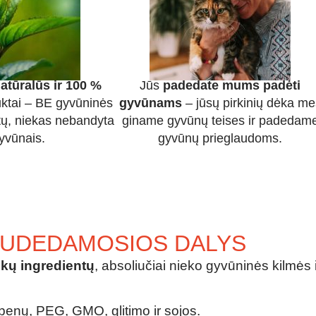
atūralūs ir 100 %
Jūs
padedate mums padėti
ktai – BE gyvūninės
gyvūnams
– jūsų pirkinių dėka me
tų, niekas nebandyta
giname gyvūnų teises ir padedam
yvūnais.
gyvūnų prieglaudoms.
UDEDAMOSIOS DALYS
škų ingredientų
, absoliučiai nieko gyvūninės kilmės 
rabenų, PEG, GMO, glitimo ir sojos.