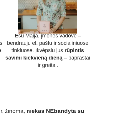
Esu Maija, įmonės vadovė –
s
bendrauju el. paštu ir socialiniuose
e
tinkluose. Įkvėpsiu jus
rūpintis
savimi kiekvieną dieną
– paprastai
ir greitai.
ir, žinoma,
niekas NEbandyta su