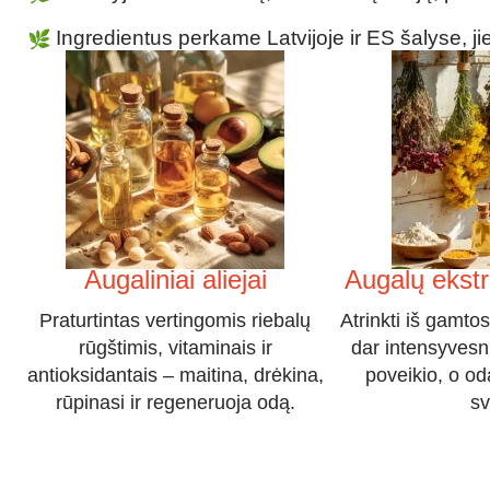
Ingredientus perkame Latvijoje ir ES šalyse, jie 
Augaliniai aliejai
Augalų ekstra
Praturtintas vertingomis riebalų
Atrinkti iš gamto
rūgštimis, vitaminais ir
dar intensyvesn
antioksidantais – maitina, drėkina,
poveikio, o oda
rūpinasi ir regeneruoja odą.
sv